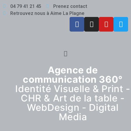
04 79 41 21 45
Prenez contact
Retrouvez nous à Aime La Plagne
Agence de
communication 360°
Identité Visuelle & Print -
CHR & Art de la table -
WebDesign - Digital
Media